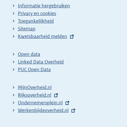
Informatie hergebruiken
Privacy en cookies
Toegankelijkheid
Sitemap
E
Kwetsbaarheid melden
x
t
Open data
e
Linked Data Overheid
r
PUC Open Data
n
e
MijnOverheid.nl
l
E
Rijksoverheid.nl
i
x
E
Ondernemersplein.nl
n
t
x
E
Werkenbijdeoverheid.nl
k
e
t
x
:
r
e
t