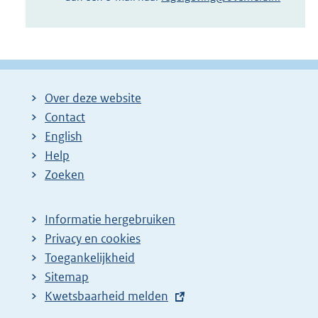
Over deze website
Contact
English
Help
Zoeken
Informatie hergebruiken
Privacy en cookies
Toegankelijkheid
Sitemap
E
Kwetsbaarheid melden
x