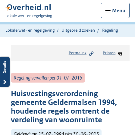
Menu
U
Lokale wet- en regelgeving
bent
hier:
Lokale wet- en regelgeving
Uitgebreid zoeken
Regeling
Permalink
Printen
Regeling vervallen per 01-07-2015
Huisvestingsverordening
gemeente Geldermalsen 1994,
houdende regels omtrent de
verdeling van woonruimte
Geldend van 15-07-1994 t/m 30-06-2015