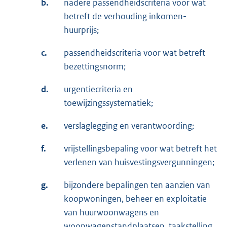
b.
nadere passendheidscriteria voor wat
betreft de verhouding inkomen-
huurprijs;
c.
passendheidscriteria voor wat betreft
bezettingsnorm;
d.
urgentiecriteria en
toewijzingssystematiek;
e.
verslaglegging en verantwoording;
f.
vrijstellingsbepaling voor wat betreft het
verlenen van huisvestingsvergunningen;
g.
bijzondere bepalingen ten aanzien van
koopwoningen, beheer en exploitatie
van huurwoonwagens en
woonwagenstandplaatsen, taakstelling