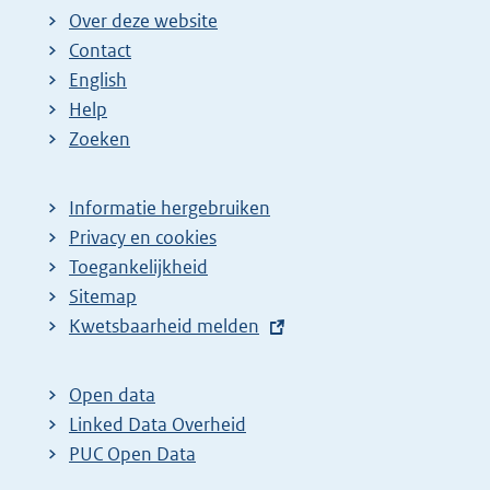
Over deze website
Contact
English
Help
Zoeken
Informatie hergebruiken
Privacy en cookies
Toegankelijkheid
Sitemap
E
Kwetsbaarheid melden
x
t
Open data
e
Linked Data Overheid
r
PUC Open Data
n