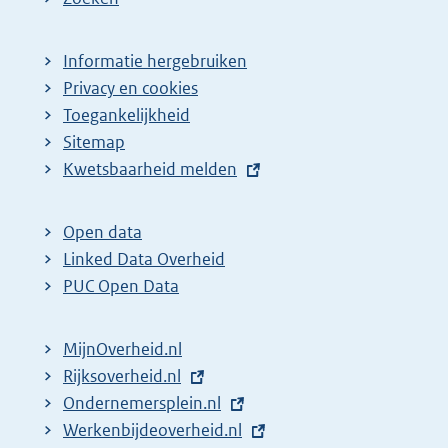
Informatie hergebruiken
Privacy en cookies
Toegankelijkheid
Sitemap
E
Kwetsbaarheid melden
x
t
Open data
e
Linked Data Overheid
r
PUC Open Data
n
e
MijnOverheid.nl
l
E
Rijksoverheid.nl
i
x
E
Ondernemersplein.nl
n
t
x
E
Werkenbijdeoverheid.nl
k