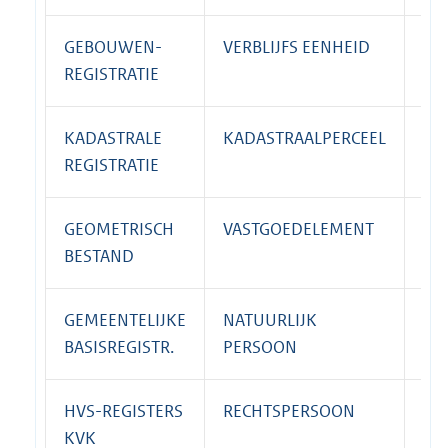
GEBOUWEN-
VERBLIJFS EENHEID
NU
REGISTRATIE
KADASTRALE
KADASTRAALPERCEEL
KA
REGISTRATIE
GEOMETRISCH
VASTGOEDELEMENT
CO
BESTAND
GEMEENTELIJKE
NATUURLIJK
A-
BASISREGISTR.
PERSOON
HVS-REGISTERS
RECHTSPERSOON
KV
KVK