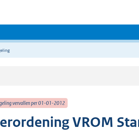
eling
geling vervallen per 01-01-2012
erordening VROM Star