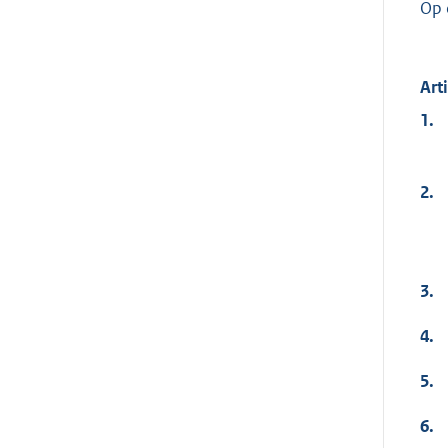
Op 
Art
1.
2.
3.
4.
5.
6.