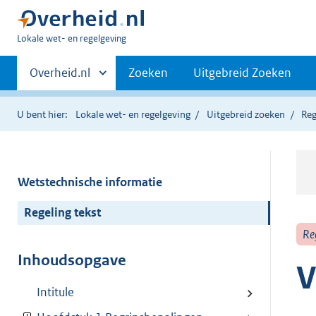
U
Lokale wet- en regelgeving
bent
Primaire
hier:
Andere
Overheid.nl
Zoeken
Uitgebreid Zoeken
sites
navigatie
binnen
U bent hier:
Lokale wet- en regelgeving
Uitgebreid zoeken
Reg
Wetstechnische informatie
Regeling tekst
Re
Inhoudsopgave
V
Intitule