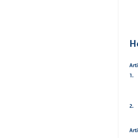
H
Art
1.
2.
Art