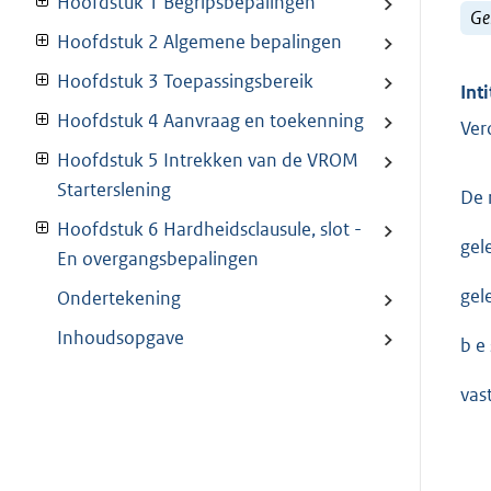
Hoofdstuk 1 Begripsbepalingen
Ge
Hoofdstuk 2 Algemene bepalingen
Hoofdstuk 3 Toepassingsbereik
Inti
Hoofdstuk 4 Aanvraag en toekenning
Ver
Hoofdstuk 5 Intrekken van de VROM
Starterslening
De 
Hoofdstuk 6 Hardheidsclausule, slot -
gel
En overgangsbepalingen
gel
Ondertekening
Inhoudsopgave
b e s
vas