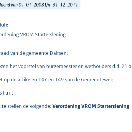
ldend van 01-01-2008 t/m 31-12-2011
tulé
ordening VROM Starterslening
raad van de gemeente Dalfsen;
ezen het voorstel van burgemeester en wethouders d.d. 21
et op de artikelen 147 en 149 van de Gemeentewet;
 l u i t :
t te stellen de volgende:
Verordening VROM Starterslening