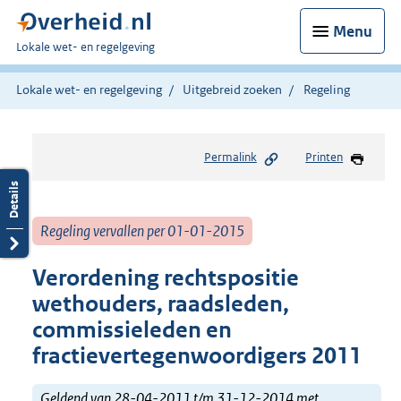
Menu
U
Lokale wet- en regelgeving
bent
hier:
Lokale wet- en regelgeving
Uitgebreid zoeken
Regeling
Permalink
Printen
Regeling vervallen per 01-01-2015
Verordening rechtspositie
wethouders, raadsleden,
commissieleden en
fractievertegenwoordigers 2011
Geldend van 28-04-2011 t/m 31-12-2014 met