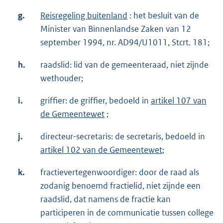
g.
Reisregeling buitenland
: het besluit van de
Minister van Binnenlandse Zaken van 12
september 1994, nr. AD94/U1011, Stcrt. 181;
h.
raadslid: lid van de gemeenteraad, niet zijnde
wethouder;
i.
griffier: de griffier, bedoeld in
artikel 107 van
de Gemeentewet
;
j.
directeur-secretaris: de secretaris, bedoeld in
artikel 102 van de Gemeentewet
;
k.
fractievertegenwoordiger: door de raad als
zodanig benoemd fractielid, niet zijnde een
raadslid, dat namens de fractie kan
participeren in de communicatie tussen college