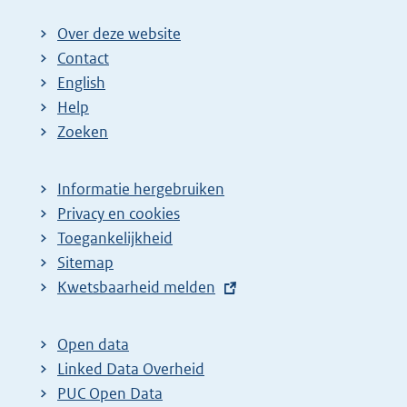
Over deze website
Contact
English
Help
Zoeken
Informatie hergebruiken
Privacy en cookies
Toegankelijkheid
Sitemap
E
Kwetsbaarheid melden
x
t
Open data
e
Linked Data Overheid
r
PUC Open Data