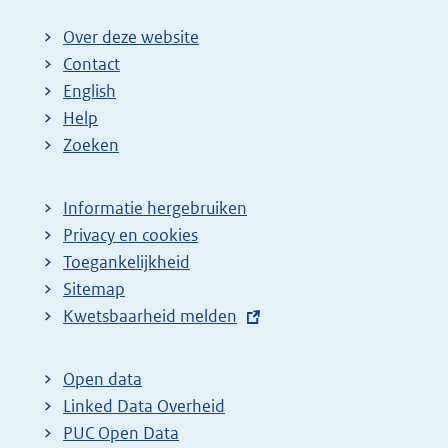
Over deze website
Contact
English
Help
Zoeken
Informatie hergebruiken
Privacy en cookies
Toegankelijkheid
Sitemap
E
Kwetsbaarheid melden
x
t
Open data
e
Linked Data Overheid
r
PUC Open Data