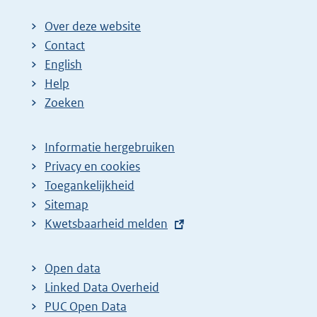
Over deze website
Contact
English
Help
Zoeken
Informatie hergebruiken
Privacy en cookies
Toegankelijkheid
Sitemap
E
Kwetsbaarheid melden
x
t
Open data
e
Linked Data Overheid
r
PUC Open Data