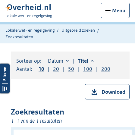
Menu
U
Lokale wet- en regelgeving
bent
hier:
Lokale wet- en regelgeving
Uitgebreid zoeken
Zoekresultaten
Sorteer op:
Sorteer op:
Datum
aflopend
Sorteer op:
Titel
aflopend
Aantal:
Toon
10
resultaten per pagina
Toon
20
resultaten per pagina
Toon
50
resultaten per pagina
Toon
100
resultaten per pag
Toon
200
resultaten
Download
Zoekresultaten
1-1 van de 1 resultaten