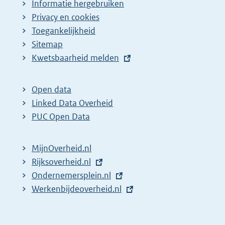
Informatie hergebruiken
Privacy en cookies
Toegankelijkheid
Sitemap
E
Kwetsbaarheid melden
x
t
Open data
e
Linked Data Overheid
r
PUC Open Data
n
e
MijnOverheid.nl
l
E
Rijksoverheid.nl
i
x
E
Ondernemersplein.nl
n
t
x
E
Werkenbijdeoverheid.nl
k
e
t
x
:
r
e
t