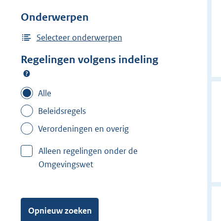
j
Onderwerpen
d
e
Selecteer onderwerpen
r
Regelingen volgens indeling
f
i
l
Alle
t
Beleidsregels
e
Verordeningen en overig
r
:
Alleen regelingen onder de
G
Omgevingswet
o
e
r
e
Opnieuw zoeken