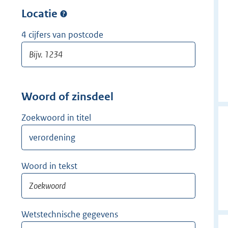
w
r
Locatie
i
w
j
i
4 cijfers van postcode
d
j
e
d
r
e
r
Woord of zinsdeel
Zoekwoord in titel
Woord in tekst
Wetstechnische gegevens