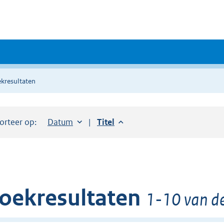
kresultaten
orteer op:
Sorteer op:
Datum
aflopend
Sorteer op:
Titel
aflopend
oekresultaten
1-10 van de