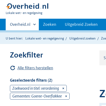
U
Lokale wet- en regelgeving
bent
Primaire
hier:
Andere
Overheid.nl
Zoeken
Uitgebreid Zoeken
sites
navigatie
binnen
U bent hier:
Lokale wet- en regelgeving
Uitgebreid zoeken
Zoe
Zoekfilter
S
Alle filters herstellen
Geselecteerde filters (2)
Zoekwoord in titel: verordening
v
Z
e
Gemeenten: Goeree-Overflakkee
v
r
e