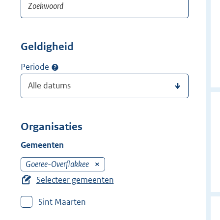
Geldigheid
Periode
Organisaties
Gemeenten
Goeree-Overflakkee
V
e
Selecteer gemeenten
r
Sint Maarten
w
i