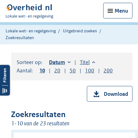
Menu
U
Lokale wet- en regelgeving
bent
hier:
Lokale wet- en regelgeving
Uitgebreid zoeken
Zoekresultaten
Sorteer op:
Sorteer op:
Datum
oplopend
Sorteer op:
Titel
oplopend
Aantal:
Toon
10
resultaten per pagina
Toon
20
resultaten per pagina
Toon
50
resultaten per pagina
Toon
100
resultaten per pag
Toon
200
resultaten
Download
Zoekresultaten
1-10 van de 23 resultaten