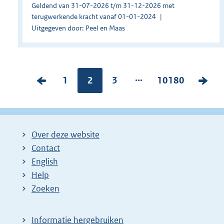
Geldend van 31-07-2026 t/m 31-12-2026 met
terugwerkende kracht vanaf 01-01-2024
Uitgegeven door: Peel en Maas
...
V
P
1
Pagina:
2
P
3
P
10180
V
o
a
a
a
o
r
g
g
g
l
i
i
i
i
g
Over deze website
g
n
n
n
e
Contact
e
a
a
a
n
English
p
:
:
:
d
Help
a
e
Zoeken
g
p
i
a
Informatie hergebruiken