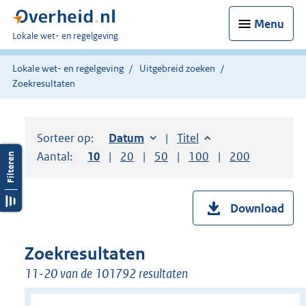
Menu
U
Lokale wet- en regelgeving
bent
hier:
Lokale wet- en regelgeving
Uitgebreid zoeken
Zoekresultaten
Sorteer op:
Sorteer op:
Datum
oplopend
Sorteer op:
Titel
oplopend
Aantal:
Toon
10
resultaten per pagina
Toon
20
resultaten per pagina
Toon
50
resultaten per pagina
Toon
100
resultaten per pag
Toon
200
resultaten
Download
Zoekresultaten
11-20 van de 101792 resultaten