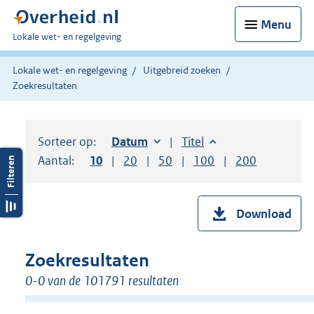
Menu
U
Lokale wet- en regelgeving
bent
hier:
Lokale wet- en regelgeving
Uitgebreid zoeken
Zoekresultaten
Sorteer op:
Sorteer op:
Datum
oplopend
Sorteer op:
Titel
oplopend
Aantal:
Toon
10
resultaten per pagina
Toon
20
resultaten per pagina
Toon
50
resultaten per pagina
Toon
100
resultaten per pag
Toon
200
resultaten
Download
Zoekresultaten
0-0 van de 101791 resultaten