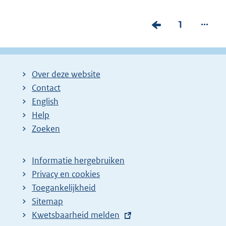
...
V
P
1
o
a
r
g
i
i
Over deze website
g
n
Contact
e
a
English
p
:
Help
Zoeken
a
g
i
Informatie hergebruiken
Privacy en cookies
n
Toegankelijkheid
a
Sitemap
z
E
Kwetsbaarheid melden
o