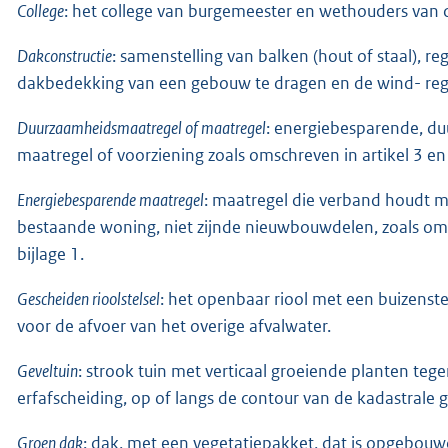
College
: het college van burgemeester en wethouders va
Dakconstructie
: samenstelling van balken (hout of staal), r
dakbedekking van een gebouw te dragen en de wind- reg
Duurzaamheidsmaatregel of maatregel
: energiebesparende, d
maatregel of voorziening zoals omschreven in artikel 3 e
Energiebesparende maatregel
: maatregel die verband houdt m
bestaande woning, niet zijnde nieuwbouwdelen, zoals oms
bijlage 1.
Gescheiden rioolstelsel
: het openbaar riool met een buizenst
voor de afvoer van het overige afvalwater.
Geveltuin
: strook tuin met verticaal groeiende planten t
erfafscheiding, op of langs de contour van de kadastrale g
Groen dak
: dak, met een vegetatiepakket, dat is opgebouw