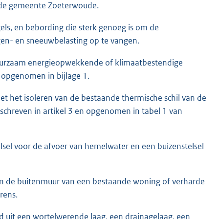
n de gemeente Zoeterwoude.
egels, en bebording die sterk genoeg is om de
en- en sneeuwbelasting op te vangen.
uurzaam energieopwekkende of klimaatbestendige
n opgenomen in bijlage 1.
et het isoleren van de bestaande thermische schil van de
chreven in artikel 3 en opgenomen in tabel 1 van
elsel voor de afvoer van hemelwater en een buizenstelsel
egen de buitenmuur van een bestaande woning of verharde
rens.
d uit een wortelwerende laag, een drainagelaag, een