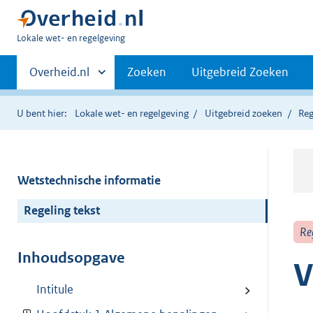
U
Lokale wet- en regelgeving
bent
Primaire
hier:
Andere
Overheid.nl
Zoeken
Uitgebreid Zoeken
sites
navigatie
binnen
U bent hier:
Lokale wet- en regelgeving
Uitgebreid zoeken
Reg
Wetstechnische informatie
Regeling tekst
Re
Inhoudsopgave
V
Intitule