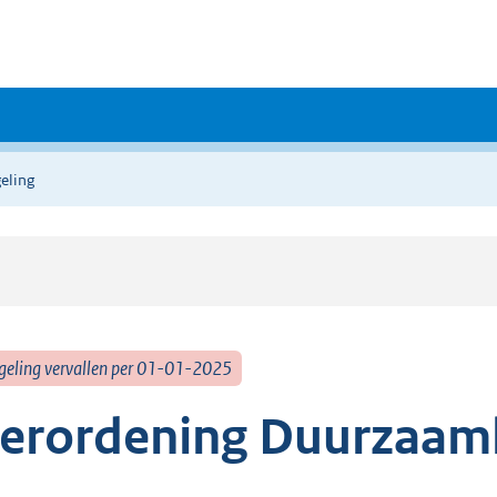
eling
geling vervallen per 01-01-2025
erordening Duurzaamh