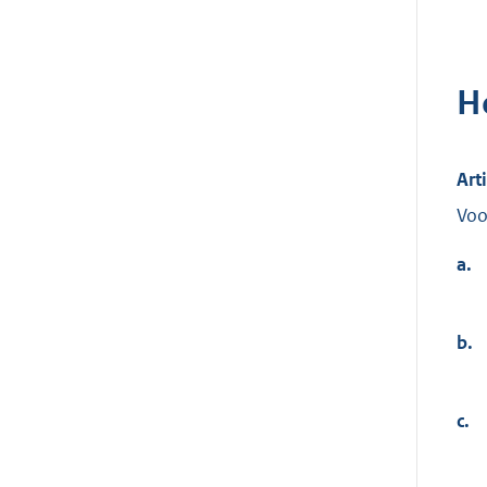
H
Art
Voo
a.
b.
c.