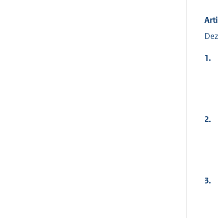
Art
Dez
1.
2.
3.