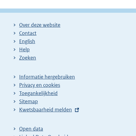
Over deze website
Contact
English
Help
Zoeken
Informatie hergebruiken
Privacy en cookies
Toegankelijkheid
Sitemap
E
Kwetsbaarheid melden
x
t
Open data
e