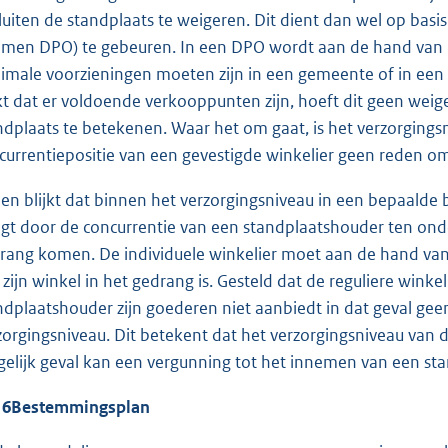
luiten de standplaats te weigeren. Dit dient dan wel op basi
men DPO) te gebeuren. In een DPO wordt aan de hand van 
imale voorzieningen moeten zijn in een gemeente of in een
jkt dat er voldoende verkooppunten zijn, hoeft dit geen we
ndplaats te betekenen. Waar het om gaat, is het verzorgings
currentiepositie van een gevestigde winkelier geen reden o
ien blijkt dat binnen het verzorgingsniveau in een bepaalde 
igt door de concurrentie van een standplaatshouder ten onde
rang komen. De individuele winkelier moet aan de hand va
 zijn winkel in het gedrang is. Gesteld dat de reguliere winke
ndplaatshouder zijn goederen niet aanbiedt in dat geval ge
zorgingsniveau. Dit betekent dat het verzorgingsniveau van 
gelijk geval kan een vergunning tot het innemen van een s
 6
Bestemmingsplan