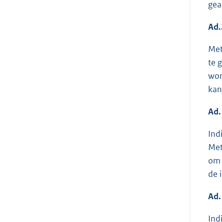
gea
Ad.
Met
te 
wor
kan
Ad.
Ind
Met
om 
de 
Ad.
Ind