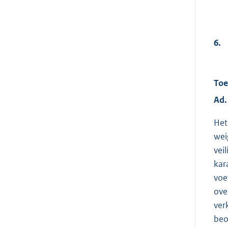
6.
Toe
Ad.
Het
wei
vei
kar
voe
ove
ver
beo