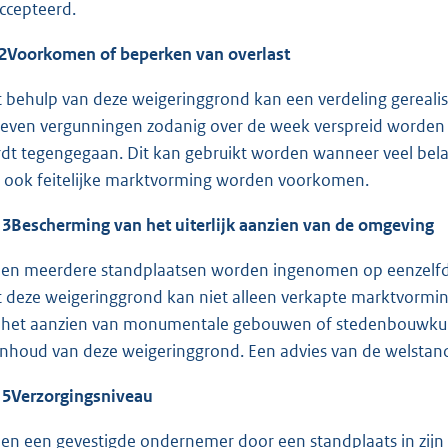
ccepteerd.
2
Voorkomen of beperken van overlast
 behulp van deze weigeringgrond kan een verdeling gerealis
geven vergunningen zodanig over de week verspreid worden 
dt tegengegaan. Dit kan gebruikt worden wanneer veel belang
 ook feitelijke marktvorming worden voorkomen.
 3
Bescherming van het uiterlijk aanzien van de omgeving
ien meerdere standplaatsen worden ingenomen op eenzelfde 
 deze weigeringgrond kan niet alleen verkapte marktvormin
het aanzien van monumentale gebouwen of stedenbouwkundi
inhoud van deze weigeringgrond. Een advies van de welsta
 5
Verzorgingsniveau
ien een gevestigde ondernemer door een standplaats in zij