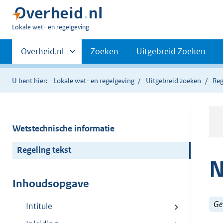
U
Lokale wet- en regelgeving
bent
Primaire
hier:
Andere
Overheid.nl
Zoeken
Uitgebreid Zoeken
sites
navigatie
binnen
U bent hier:
Lokale wet- en regelgeving
Uitgebreid zoeken
Reg
Wetstechnische informatie
Regeling tekst
N
Inhoudsopgave
Ge
Intitule