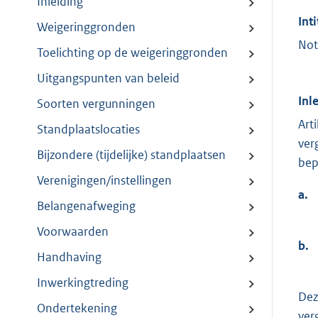
Inleiding
Inti
Weigeringgronden
Not
Toelichting op de weigeringgronden
Uitgangspunten van beleid
Inl
Soorten vergunningen
Art
Standplaatslocaties
ver
Bijzondere (tijdelijke) standplaatsen
bep
Verenigingen/instellingen
a.
Belangenafweging
Voorwaarden
b.
Handhaving
Inwerkingtreding
Dez
Ondertekening
ver