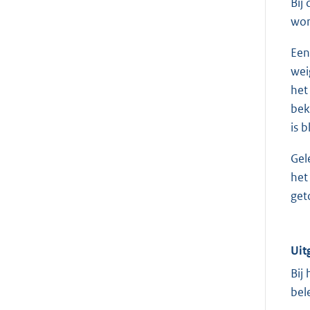
Bij
wor
Een
wei
het
bek
is 
Gel
het
get
Uit
Bij
bel