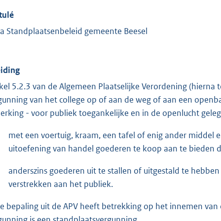
tulé
a Standplaatsenbeleid gemeente Beesel
eiding
ikel 5.2.3 van de Algemeen Plaatselijke Verordening (hierna
gunning van het college op of aan de weg of aan een openba
erking - voor publiek toegankelijke en in de openlucht geleg
met een voertuig, kraam, een tafel of enig ander middel 
uitoefening van handel goederen te koop aan te bieden d
anderszins goederen uit te stallen of uitgestald te hebbe
verstrekken aan het publiek.
e bepaling uit de APV heeft betrekking op het innemen van 
gunning is een standplaatsvergunning.