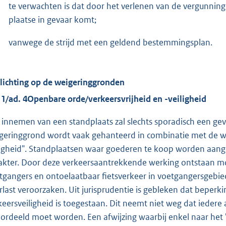
te verwachten is dat door het verlenen van de vergunning
plaatse in gevaar komt;
vanwege de strijd met een geldend bestemmingsplan.
lichting op de weigeringgronden
 1/ad. 4
Openbare orde/verkeersvrijheid en -veiligheid
 innemen van een standplaats zal slechts sporadisch een ge
geringgrond wordt vaak gehanteerd in combinatie met de we
ligheid". Standplaatsen waar goederen te koop worden aan
akter. Door deze verkeersaantrekkende werking ontstaan 
tgangers en ontoelaatbaar fietsverkeer in voetgangersgebi
rlast veroorzaken. Uit jurisprudentie is gebleken dat beperk
keersveiligheid is toegestaan. Dit neemt niet weg dat ieder
ordeeld moet worden. Een afwijzing waarbij enkel naar het 