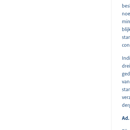
bes
noe
min
bli
sta
con
Ind
dre
ged
van
sta
ver
der
Ad.