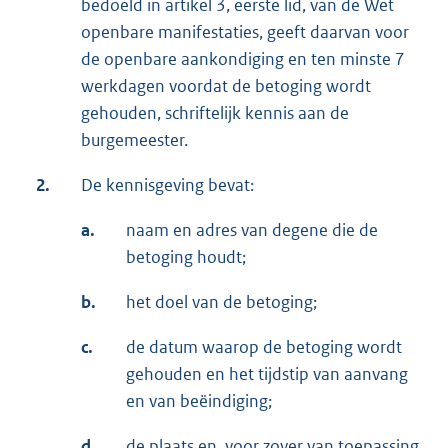
bedoeld in artikel 3, eerste lid, van de Wet
openbare manifestaties, geeft daarvan voor
de openbare aankondiging en ten minste 7
werkdagen voordat de betoging wordt
gehouden, schriftelijk kennis aan de
burgemeester.
2.
De kennisgeving bevat:
a.
naam en adres van degene die de
betoging houdt;
b.
het doel van de betoging;
c.
de datum waarop de betoging wordt
gehouden en het tijdstip van aanvang
en van beëindiging;
d.
de plaats en, voor zover van toepassing,