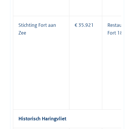
Stichting Fort aan
€ 35.921
Restaurat
Zee
Fort 1881
Historisch Haringvliet