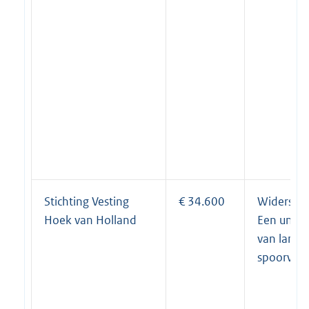
Stichting Vesting
€ 34.600
Widerstan
Hoek van Holland
Een uniek
van land-
spoorweg