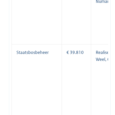
Numansd
Staatsbosbeheer
€ 39.810
Realisere
Weel, Ool