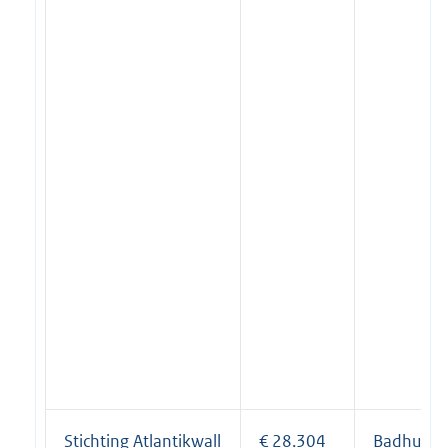
Stichting Atlantikwall
€ 28.304
Badhuiswe