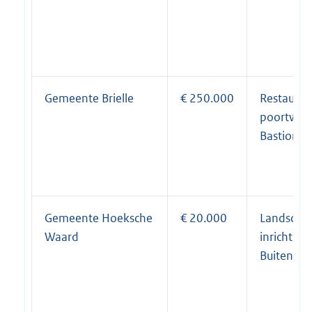
Gemeente Brielle
€ 250.000
Restaurat
poortwach
Bastion VI
Gemeente Hoeksche
€ 20.000
Landschap
Waard
inrichting 
Buitenslu