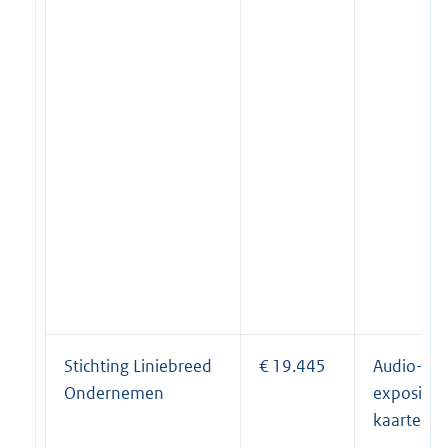
Stichting Liniebreed
€ 19.445
Audio-on
Ondernemen
expositie 
kaarten