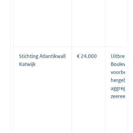
Stichting Atlantikwall
€ 24.000
Uitbreid
Katwijk
Boulevard
voorberei
hergebrui
aggregaa
zeereep