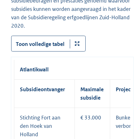
subsidiebedragen en prestaties genoemd waarvoor
subsidies kunnen worden aangevraagd in het kader
van de Subsidieregeling erfgoedlijnen Zuid-Holland
2020.
Toon volledige tabel
Atlantikwall
Subsidieontvanger
Maximale
Projectn
subsidie
Stichting Fort aan
€ 33.000
Bunker H
den Hoek van
verborgen
Holland