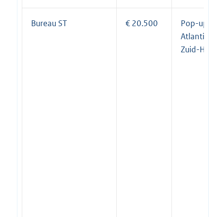
Bureau ST
€ 20.500
Pop-up ex
Atlantikwa
Zuid-Holl