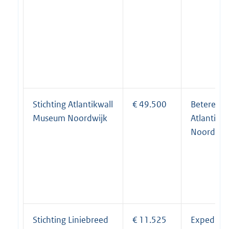
Stichting Atlantikwall
€ 49.500
Betere be
Museum Noordwijk
Atlantikw
Noordwij
Stichting Liniebreed
€ 11.525
Expeditie 