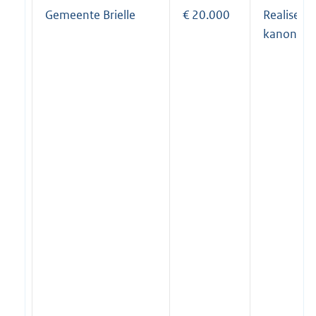
Gemeente Brielle
€ 20.000
Realiseren
kanon op 