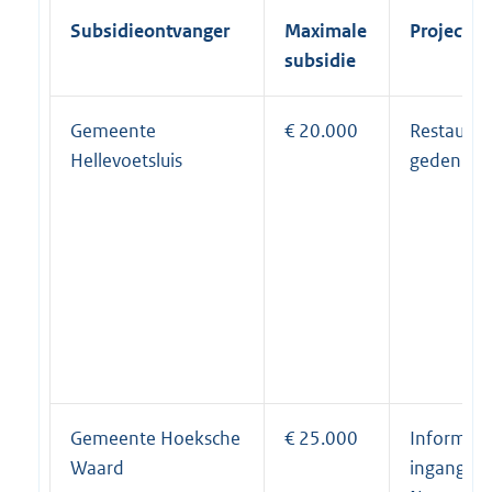
Subsidieontvanger
Maximale
Projectn
subsidie
Gemeente
€ 20.000
Restaurati
Hellevoetsluis
gedenkst
Gemeente Hoeksche
€ 25.000
Informatie
Waard
ingang for