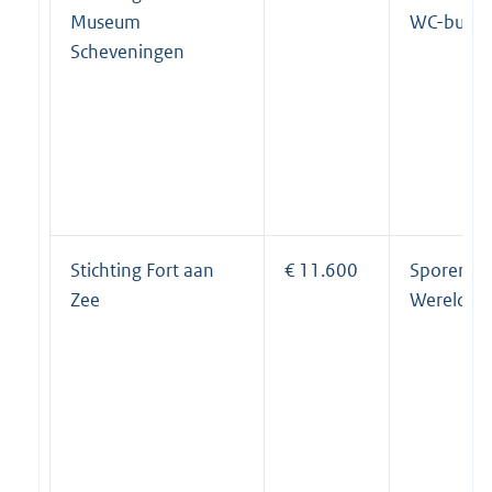
Museum
WC-bunke
Scheveningen
Stichting Fort aan
€ 11.600
Sporen ui
Zee
Wereldoo