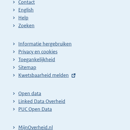
Contact
English
Help
Zoeken
Informatie hergebruiken
Privacy en cookies
Toegankelijkheid
Sitemap
E
Kwetsbaarheid melden
x
t
Open data
e
Linked Data Overheid
r
PUC Open Data
n
e
MijnOverheid.nl
l