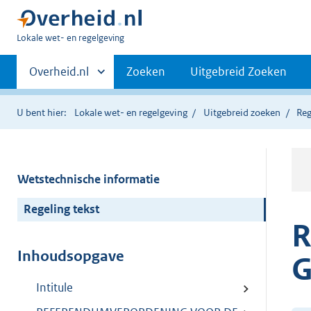
U
Lokale wet- en regelgeving
bent
Primaire
hier:
Andere
Overheid.nl
Zoeken
Uitgebreid Zoeken
sites
navigatie
binnen
U bent hier:
Lokale wet- en regelgeving
Uitgebreid zoeken
Reg
Wetstechnische informatie
Regeling tekst
R
Inhoudsopgave
G
Intitule