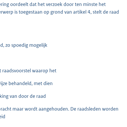
ering oordeelt dat het verzoek door ten minste het
werp is toegestaan op grond van artikel 4, stelt de raad
id, zo spoedig mogelijk
et raadsvoorstel waarop het
wijze behandeld, met dien
rking van door de raad
bracht maar wordt aangehouden. De raadsleden worden
eid