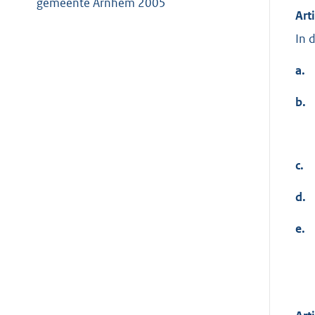
gemeente Arnhem 2005
Art
In 
a.
b.
c.
d.
e.