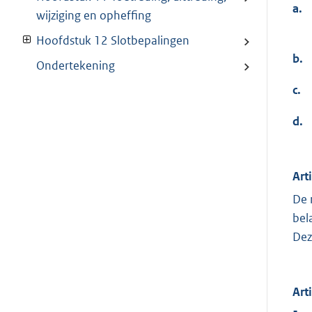
a.
wijziging en opheffing
Hoofdstuk 12 Slotbepalingen
b.
Ondertekening
c.
d.
Art
De 
bel
Dez
Art