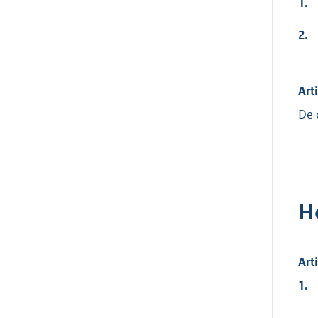
1.
2.
Art
De 
H
Art
1.