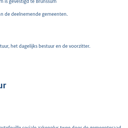
m is gevestigd te Brunssum
 van de deelnemende gemeenten.
r, het dagelijks bestuur en de voorzitter.
ur
 portefeuille sociale zakenplus twee door de gemeenteraad