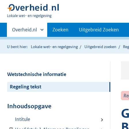
U
Lokale wet- en regelgeving
bent
Primaire
hier:
Andere
Overheid.nl
Zoeken
Uitgebreid Zoeken
sites
navigatie
binnen
U bent hier:
Lokale wet- en regelgeving
Uitgebreid zoeken
Reg
Wetstechnische informatie
Regeling tekst
Re
Inhoudsopgave
G
Intitule