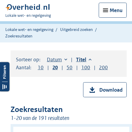
Menu
U
Lokale wet- en regelgeving
bent
hier:
Lokale wet- en regelgeving
Uitgebreid zoeken
Zoekresultaten
Sorteer op:
Sorteer op:
Datum
aflopend
Sorteer op:
Titel
aflopend
Aantal:
Toon
10
resultaten per pagina
Toon
20
resultaten per pagina
Toon
50
resultaten per pagina
Toon
100
resultaten per pag
Toon
200
resultaten
Download
Zoekresultaten
1-20 van de 191 resultaten