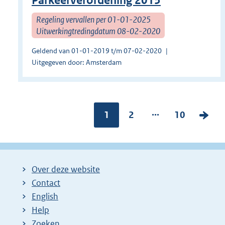
Parkeerverordening 2013
Regeling vervallen per 01-01-2025
Uitwerkingtredingdatum 08-02-2020
Geldend van 01-01-2019 t/m 07-02-2020
Uitgegeven door: Amsterdam
...
Pagina:
1
P
2
P
10
V
a
a
o
g
g
l
i
i
g
Over deze website
n
n
e
Contact
a
a
n
English
:
:
d
Help
e
Zoeken