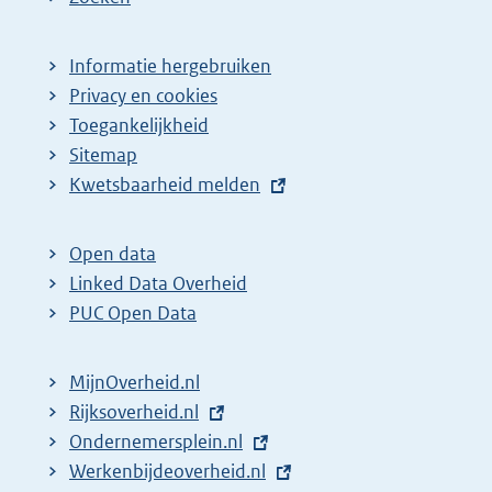
p
a
Informatie hergebruiken
g
Privacy en cookies
i
Toegankelijkheid
n
Sitemap
E
Kwetsbaarheid melden
a
x
z
t
o
Open data
e
Linked Data Overheid
e
r
PUC Open Data
k
n
r
e
MijnOverheid.nl
e
l
E
Rijksoverheid.nl
s
i
x
E
Ondernemersplein.nl
u
n
t
x
E
Werkenbijdeoverheid.nl
k
l