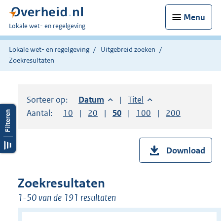
Menu
U
Lokale wet- en regelgeving
bent
hier:
Lokale wet- en regelgeving
Uitgebreid zoeken
Zoekresultaten
Sorteer op:
Sorteer op:
Datum
aflopend
Sorteer op:
Titel
oplopend
Aantal:
Toon
10
resultaten per pagina
Toon
20
resultaten per pagina
Toon
50
resultaten per pagina
Toon
100
resultaten per pag
Toon
200
resultaten
Download
Zoekresultaten
1-50 van de 191 resultaten