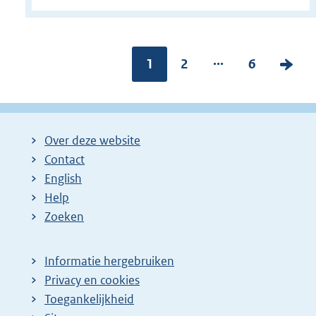
...
Pagina:
1
P
2
P
6
V
a
a
o
g
g
l
i
i
g
Over deze website
n
n
e
Contact
a
a
n
English
:
:
d
Help
e
Zoeken
p
a
Informatie hergebruiken
g
Privacy en cookies
i
Toegankelijkheid