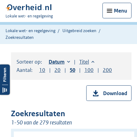
Menu
U
Lokale wet- en regelgeving
bent
hier:
Lokale wet- en regelgeving
Uitgebreid zoeken
Zoekresultaten
Sorteer op:
Sorteer op:
Datum
oplopend
Sorteer op:
Titel
oplopend
Aantal:
Toon
10
resultaten per pagina
Toon
20
resultaten per pagina
Toon
50
resultaten per pagina
Toon
100
resultaten per pag
Toon
200
resultaten
Download
Zoekresultaten
1-50 van de 279 resultaten