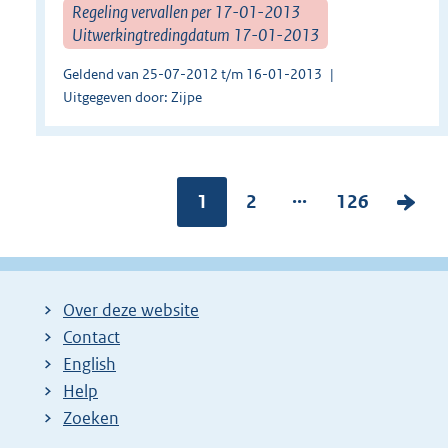
Regeling vervallen per 17-01-2013
Uitwerkingtredingdatum 17-01-2013
Geldend van 25-07-2012 t/m 16-01-2013
Uitgegeven door: Zijpe
...
Pagina:
1
P
2
P
126
V
a
a
o
g
g
l
i
i
g
Over deze website
n
n
e
Contact
a
a
n
English
:
:
d
Help
e
Zoeken
p