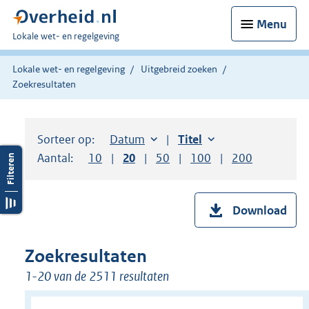
Menu
U
Lokale wet- en regelgeving
bent
hier:
Lokale wet- en regelgeving
Uitgebreid zoeken
Zoekresultaten
Sorteer op:
Sorteer op:
Datum
aflopend
Sorteer op:
Titel
oplopend
Aantal:
Toon
10
resultaten per pagina
Toon
20
resultaten per pagina
Toon
50
resultaten per pagina
Toon
100
resultaten per pag
Toon
200
resultaten
Download
Zoekresultaten
1-20 van de 2511 resultaten