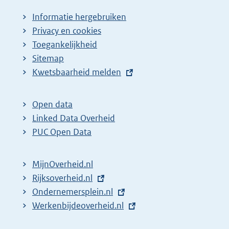
a
Informatie hergebruiken
g
Privacy en cookies
i
Toegankelijkheid
n
Sitemap
E
Kwetsbaarheid melden
a
x
z
t
o
Open data
e
Linked Data Overheid
e
r
PUC Open Data
k
n
r
e
MijnOverheid.nl
e
l
E
Rijksoverheid.nl
s
i
x
E
Ondernemersplein.nl
u
n
t
x
E
Werkenbijdeoverheid.nl
k
l
e
t
x
:
t