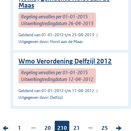
Maas
Regeling vervallen per 01-01-2015
Uitwerkingtredingdatum 26-04-2013
Geldend van 01-01-2012 t/m 25-04-2013
Uitgegeven door: Horst aan de Maas
Wmo Verordening Delfzijl 2012
Regeling vervallen per 01-01-2015
Uitwerkingtredingdatum 12-04-2012
Geldend van 01-01-2012 t/m 11-04-2012
Uitgegeven door: Delfzijl
...
...
V
P
1
P
20
Pagina:
210
P
21
P
25
V