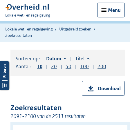
Menu
U
Lokale wet- en regelgeving
bent
hier:
Lokale wet- en regelgeving
Uitgebreid zoeken
Zoekresultaten
Sorteer op:
Sorteer op:
Datum
oplopend
Sorteer op:
Titel
oplopend
Aantal:
Toon
10
resultaten per pagina
Toon
20
resultaten per pagina
Toon
50
resultaten per pagina
Toon
100
resultaten per pag
Toon
200
resultaten
Download
Zoekresultaten
2091-2100 van de 2511 resultaten