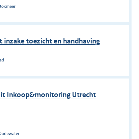
 Boxmeer
t inzake toezicht en handhaving
tad
uit Inkoop&monitoring Utrecht
 Oudewater