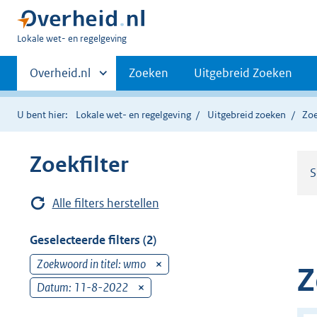
U
Lokale wet- en regelgeving
bent
Primaire
hier:
Andere
Overheid.nl
Zoeken
Uitgebreid Zoeken
sites
navigatie
binnen
U bent hier:
Lokale wet- en regelgeving
Uitgebreid zoeken
Zoe
Zoekfilter
S
Alle filters herstellen
Geselecteerde filters (2)
Zoekwoord in titel: wmo
v
Z
e
Datum: 11-8-2022
v
r
e