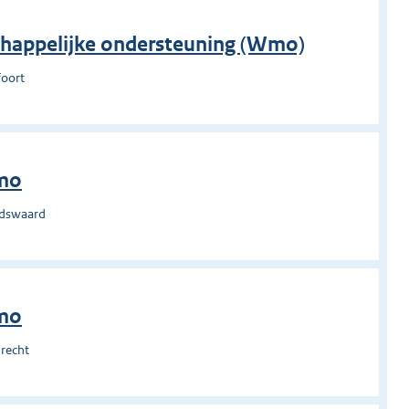
chappelijke ondersteuning (Wmo)
foort
Wmo
ndswaard
Wmo
recht