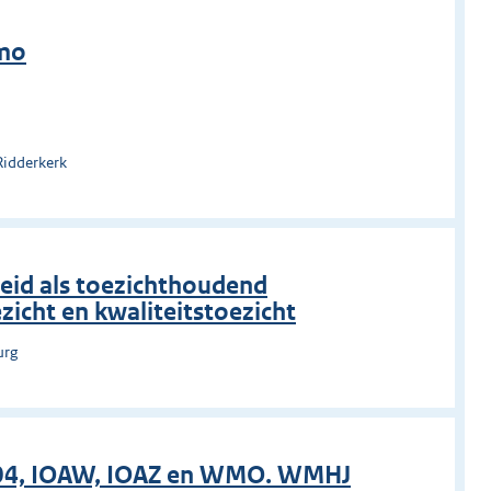
Wmo
Ridderkerk
eid als toezichthoudend
cht en kwaliteitstoezicht
urg
004, IOAW, IOAZ en WMO. WMHJ