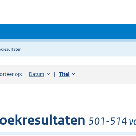
kresultaten
orteer op:
Sorteer op:
Datum
aflopend
Sorteer op:
Titel
oplopend
oekresultaten
501-514 va