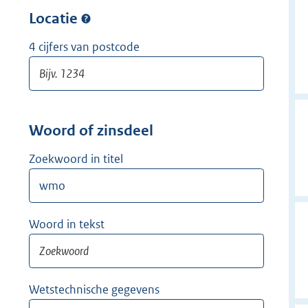
w
r
Locatie
i
w
j
i
4 cijfers van postcode
d
j
e
d
r
e
r
Woord of zinsdeel
Zoekwoord in titel
Woord in tekst
Wetstechnische gegevens