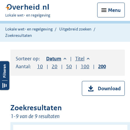
Menu
U
Lokale wet- en regelgeving
bent
hier:
Lokale wet- en regelgeving
Uitgebreid zoeken
Zoekresultaten
Sorteer op:
Sorteer op:
Datum
aflopend
Sorteer op:
Titel
oplopend
Aantal:
Toon
10
resultaten per pagina
Toon
20
resultaten per pagina
Toon
50
resultaten per pagina
Toon
100
resultaten per pag
Toon
200
resultaten
Download
Zoekresultaten
1-9 van de 9 resultaten