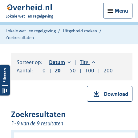
Menu
U
Lokale wet- en regelgeving
bent
hier:
Lokale wet- en regelgeving
Uitgebreid zoeken
Zoekresultaten
Sorteer op:
Sorteer op:
Datum
oplopend
Sorteer op:
Titel
oplopend
Aantal:
Toon
10
resultaten per pagina
Toon
20
resultaten per pagina
Toon
50
resultaten per pagina
Toon
100
resultaten per pag
Toon
200
resultaten
Download
Zoekresultaten
1-9 van de 9 resultaten