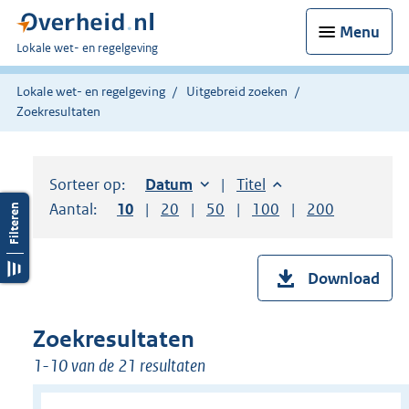
Menu
U
Lokale wet- en regelgeving
bent
hier:
Lokale wet- en regelgeving
Uitgebreid zoeken
Zoekresultaten
Sorteer op:
Sorteer op:
Datum
oplopend
Sorteer op:
Titel
oplopend
Aantal:
Toon
10
resultaten per pagina
Toon
20
resultaten per pagina
Toon
50
resultaten per pagina
Toon
100
resultaten per pag
Toon
200
resultaten
Download
Zoekresultaten
1-10 van de 21 resultaten