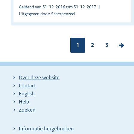
Geldend van 31-12-2016 t/m 31-12-2017
Uitgegeven door: Scherpenzeel
Pagina:
1
P
2
P
3
V
a
a
o
g
g
l
i
i
g
Over deze website
n
n
e
Contact
a
a
n
English
:
:
d
Help
e
Zoeken
p
a
Informatie hergebruiken