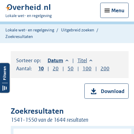
Menu
U
Lokale wet- en regelgeving
bent
hier:
Lokale wet- en regelgeving
Uitgebreid zoeken
Zoekresultaten
Sorteer op:
Sorteer op:
Datum
aflopend
Sorteer op:
Titel
oplopend
Aantal:
Toon
10
resultaten per pagina
Toon
20
resultaten per pagina
Toon
50
resultaten per pagina
Toon
100
resultaten per pag
Toon
200
resultaten
Download
Zoekresultaten
1541-1550 van de 1644 resultaten