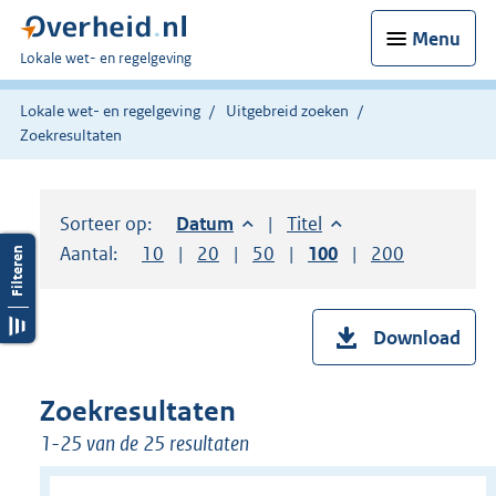
Menu
U
Lokale wet- en regelgeving
bent
hier:
Lokale wet- en regelgeving
Uitgebreid zoeken
Zoekresultaten
Sorteer op:
Sorteer op:
Datum
aflopend
Sorteer op:
Titel
oplopend
Aantal:
Toon
10
resultaten per pagina
Toon
20
resultaten per pagina
Toon
50
resultaten per pagina
Toon
100
resultaten per pag
Toon
200
resultaten
Download
Zoekresultaten
1-25 van de 25 resultaten