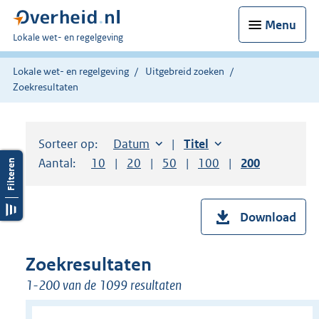
Menu
U
Lokale wet- en regelgeving
bent
hier:
Lokale wet- en regelgeving
Uitgebreid zoeken
Zoekresultaten
Sorteer op:
Sorteer op:
Datum
aflopend
Sorteer op:
Titel
oplopend
Aantal:
Toon
10
resultaten per pagina
Toon
20
resultaten per pagina
Toon
50
resultaten per pagina
Toon
100
resultaten per pag
Toon
200
resultaten
Download
Zoekresultaten
1-200 van de 1099 resultaten