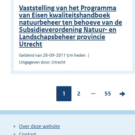
Vaststelling van het Programma
van Eisen kwaliteitshandboek
natuurbeheer ten behoeve van de
Subsidieverordening Natuur- en
Landschapsbeheer provincie
Utrecht
Geldend van 28-09-2011 t/m heden
Uitgegeven door: Utrecht
...
Pagina:
1
P
2
P
55
V
a
a
o
g
g
l
i
i
g
Over deze website
n
n
e
Contact