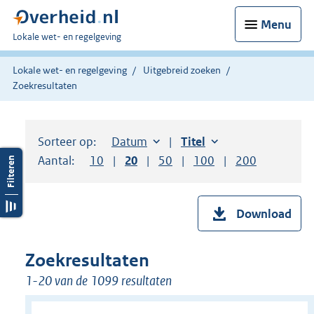
Menu
U
Lokale wet- en regelgeving
bent
hier:
Lokale wet- en regelgeving
Uitgebreid zoeken
Zoekresultaten
Sorteer op:
Sorteer op:
Datum
aflopend
Sorteer op:
Titel
oplopend
Aantal:
Toon
10
resultaten per pagina
Toon
20
resultaten per pagina
Toon
50
resultaten per pagina
Toon
100
resultaten per pag
Toon
200
resultaten
Download
Zoekresultaten
1-20 van de 1099 resultaten