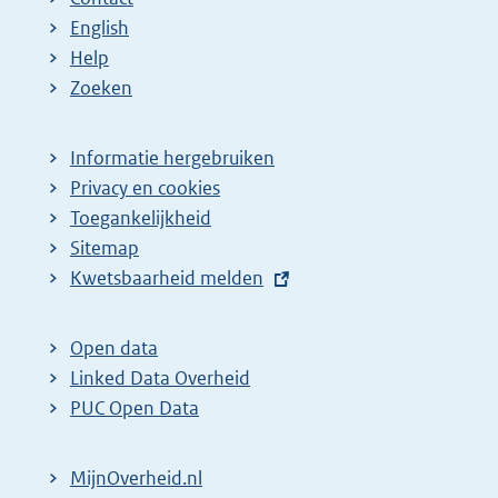
a
a
n
English
:
:
d
Help
e
Zoeken
p
a
Informatie hergebruiken
g
Privacy en cookies
i
Toegankelijkheid
n
Sitemap
E
Kwetsbaarheid melden
a
x
z
t
o
Open data
e
Linked Data Overheid
e
r
PUC Open Data
k
n
r
e
MijnOverheid.nl
e
l