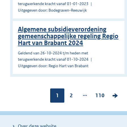
terugwerkende kracht vanaf 01-01-2023
Uitgegeven door: Bodegraven-Reeuwijk
Algemene subsidieverordening
gemeenschappelijke regeling Regio
Hart van Brabant 2024
Geldend van 26-10-2024 t/m heden met
terugwerkende kracht vanaf 01-10-2024
Uitgegeven door: Regio Hart van Brabant
...
Pagina:
1
P
2
P
110
V
a
a
o
g
g
l
i
i
g
Over deze website