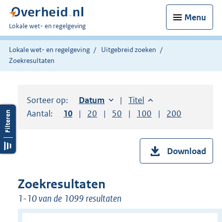
Menu
U
Lokale wet- en regelgeving
bent
hier:
Lokale wet- en regelgeving
Uitgebreid zoeken
Zoekresultaten
Sorteer op:
Sorteer op:
Datum
oplopend
Sorteer op:
Titel
oplopend
Aantal:
Toon
10
resultaten per pagina
Toon
20
resultaten per pagina
Toon
50
resultaten per pagina
Toon
100
resultaten per pag
Toon
200
resultaten
Download
Zoekresultaten
1-10 van de 1099 resultaten