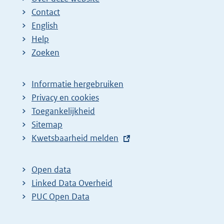
n
n
e
Contact
a
a
n
English
:
:
d
Help
e
Zoeken
p
a
Informatie hergebruiken
g
Privacy en cookies
i
Toegankelijkheid
n
Sitemap
E
Kwetsbaarheid melden
a
x
z
t
o
Open data
e
Linked Data Overheid
e
r
PUC Open Data
k
n
r
e