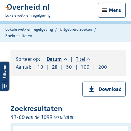
Menu
U
Lokale wet- en regelgeving
bent
hier:
Lokale wet- en regelgeving
Uitgebreid zoeken
Zoekresultaten
Sorteer op:
Sorteer op:
Datum
aflopend
Sorteer op:
Titel
oplopend
Aantal:
Toon
10
resultaten per pagina
Toon
20
resultaten per pagina
Toon
50
resultaten per pagina
Toon
100
resultaten per pag
Toon
200
resultaten
Download
Zoekresultaten
41-60 van de 1099 resultaten