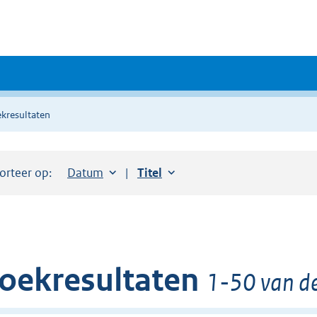
kresultaten
orteer op:
Sorteer op:
Datum
aflopend
Sorteer op:
Titel
oplopend
oekresultaten
1-50 van de