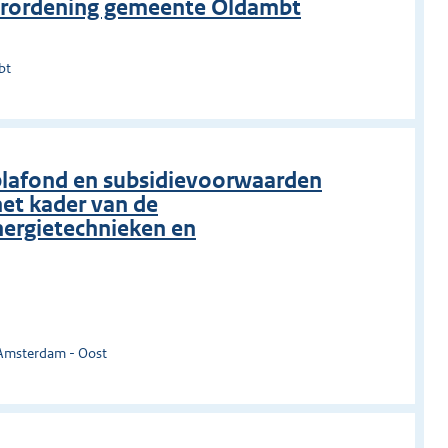
verordening gemeente Oldambt
bt
eplafond en subsidievoorwaarden
het kader van de
ergietechnieken en
 Amsterdam - Oost