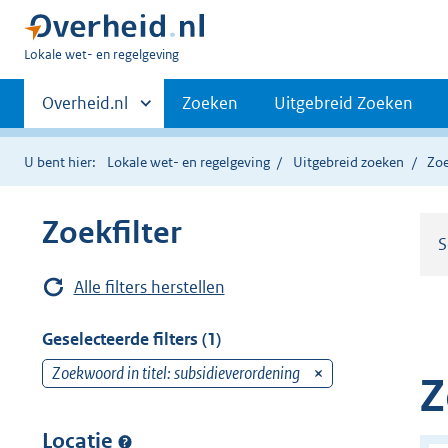
U
Lokale wet- en regelgeving
bent
Primaire
hier:
Andere
Overheid.nl
Zoeken
Uitgebreid Zoeken
sites
navigatie
binnen
U bent hier:
Lokale wet- en regelgeving
Uitgebreid zoeken
Zoe
Zoekfilter
S
Alle filters herstellen
Geselecteerde filters (1)
Zoekwoord in titel: subsidieverordening
v
Z
e
r
Locatie