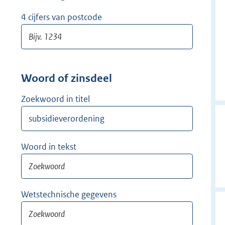
w
i
4 cijfers van postcode
j
d
e
r
Woord of zinsdeel
Zoekwoord in titel
Woord in tekst
Wetstechnische gegevens