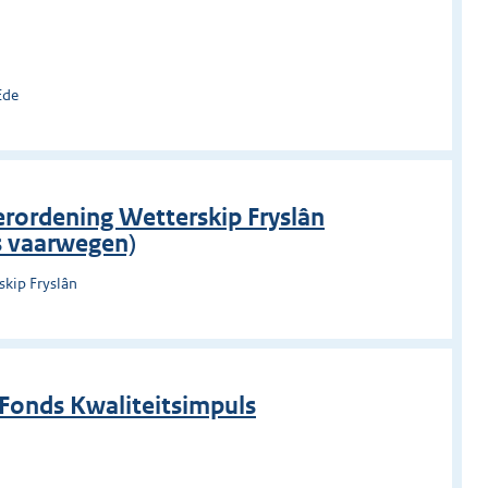
Ede
rordening Wetterskip Fryslân
s vaarwegen)
skip Fryslân
 Fonds Kwaliteitsimpuls