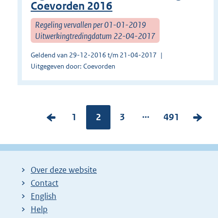
Coevorden 2016
Regeling vervallen per 01-01-2019
Uitwerkingtredingdatum 22-04-2017
Geldend van 29-12-2016 t/m 21-04-2017
Uitgegeven door: Coevorden
...
V
P
1
Pagina:
2
P
3
P
491
V
o
a
a
a
o
r
g
g
g
l
i
i
i
i
g
Over deze website
g
n
n
n
e
Contact
e
a
a
a
n
English
p
:
:
:
d
Help