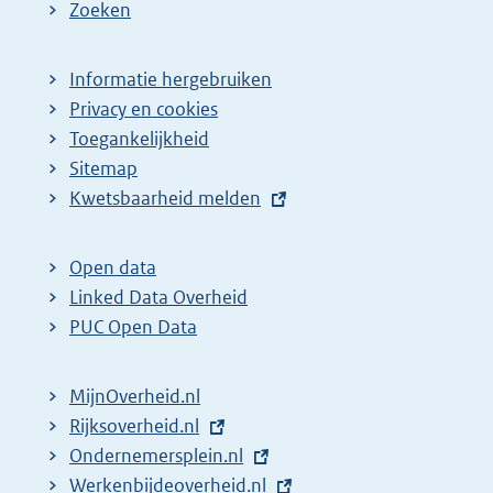
a
e
Zoeken
g
p
i
a
Informatie hergebruiken
n
g
Privacy en cookies
a
i
Toegankelijkheid
z
n
Sitemap
E
Kwetsbaarheid melden
o
a
x
e
z
t
k
o
Open data
e
Linked Data Overheid
r
e
r
PUC Open Data
e
k
n
s
r
e
MijnOverheid.nl
u
e
l
E
Rijksoverheid.nl
l
s
i
x
E
Ondernemersplein.nl
t
u
n
t
x
E
Werkenbijdeoverheid.nl