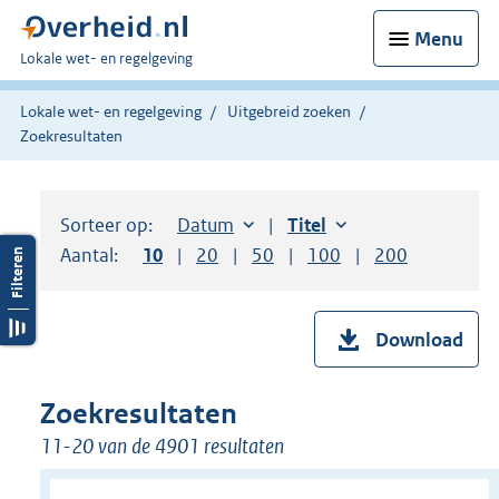
Menu
U
Lokale wet- en regelgeving
bent
hier:
Lokale wet- en regelgeving
Uitgebreid zoeken
Zoekresultaten
Sorteer op:
Sorteer op:
Datum
aflopend
Sorteer op:
Titel
oplopend
Aantal:
Toon
10
resultaten per pagina
Toon
20
resultaten per pagina
Toon
50
resultaten per pagina
Toon
100
resultaten per pag
Toon
200
resultaten
Download
Zoekresultaten
11-20 van de 4901 resultaten