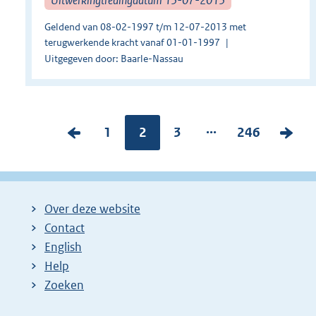
Geldend van 08-02-1997 t/m 12-07-2013 met
terugwerkende kracht vanaf 01-01-1997
Uitgegeven door: Baarle-Nassau
...
V
P
1
Pagina:
2
P
3
P
246
V
o
a
a
a
o
r
g
g
g
l
i
i
i
i
g
Over deze website
g
n
n
n
e
Contact
e
a
a
a
n
English
p
:
:
:
d
Help
a
e
Zoeken
g
p