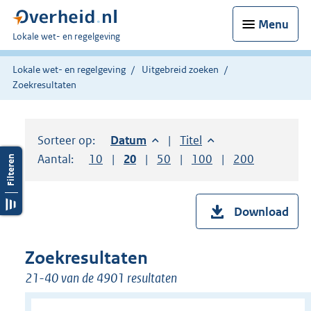
Menu
U
Lokale wet- en regelgeving
bent
hier:
Lokale wet- en regelgeving
Uitgebreid zoeken
Zoekresultaten
Sorteer op:
Sorteer op:
Datum
aflopend
Sorteer op:
Titel
oplopend
Aantal:
Toon
10
resultaten per pagina
Toon
20
resultaten per pagina
Toon
50
resultaten per pagina
Toon
100
resultaten per pag
Toon
200
resultaten
Download
Zoekresultaten
21-40 van de 4901 resultaten