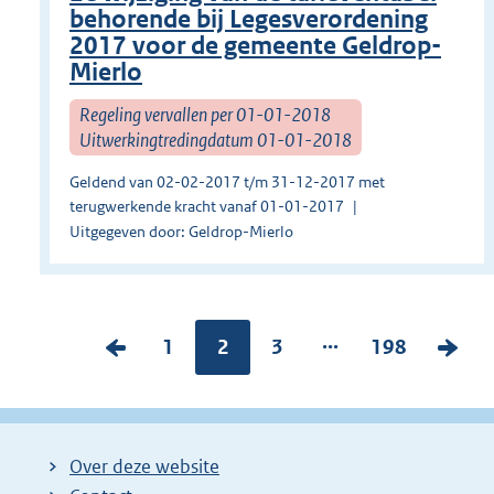
behorende bij Legesverordening
2017 voor de gemeente Geldrop-
Mierlo
Regeling vervallen per 01-01-2018
Uitwerkingtredingdatum 01-01-2018
Geldend van 02-02-2017 t/m 31-12-2017 met
terugwerkende kracht vanaf 01-01-2017
Uitgegeven door: Geldrop-Mierlo
...
V
P
1
Pagina:
2
P
3
P
198
V
o
a
a
a
o
r
g
g
g
l
i
i
i
i
g
Over deze website
g
n
n
n
e