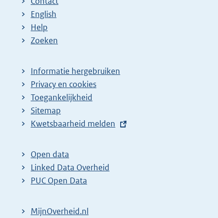
Contact
e
a
a
a
n
English
p
:
:
:
d
Help
a
e
Zoeken
g
p
i
a
Informatie hergebruiken
n
g
Privacy en cookies
a
i
Toegankelijkheid
z
n
Sitemap
E
Kwetsbaarheid melden
o
a
x
e
z
t
k
o
Open data
e
Linked Data Overheid
r
e
r
PUC Open Data
e
k
n
s
r
e
MijnOverheid.nl
u
e
l