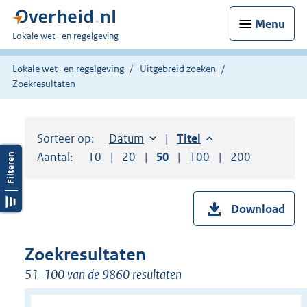
Menu
U
Lokale wet- en regelgeving
bent
hier:
Lokale wet- en regelgeving
Uitgebreid zoeken
Zoekresultaten
Sorteer op:
Sorteer op:
Datum
aflopend
Sorteer op:
Titel
aflopend
Aantal:
Toon
10
resultaten per pagina
Toon
20
resultaten per pagina
Toon
50
resultaten per pagina
Toon
100
resultaten per pag
Toon
200
resultaten
Download
Zoekresultaten
51-100 van de 9860 resultaten