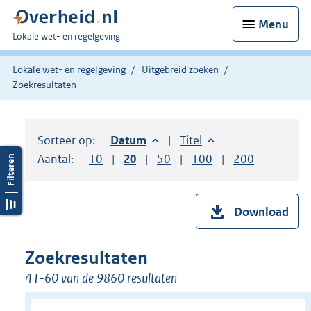
Menu
U
Lokale wet- en regelgeving
bent
hier:
Lokale wet- en regelgeving
Uitgebreid zoeken
Zoekresultaten
Sorteer op:
Sorteer op:
Datum
aflopend
Sorteer op:
Titel
oplopend
Aantal:
Toon
10
resultaten per pagina
Toon
20
resultaten per pagina
Toon
50
resultaten per pagina
Toon
100
resultaten per pag
Toon
200
resultaten
Download
Zoekresultaten
41-60 van de 9860 resultaten