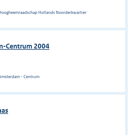
 Hoogheemraadschap Hollands Noorderkwartier
am-Centrum 2004
 Amsterdam - Centrum
aas