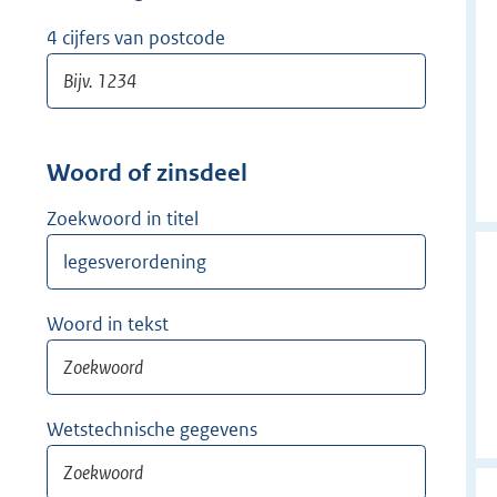
w
i
4 cijfers van postcode
j
d
e
r
Woord of zinsdeel
Zoekwoord in titel
Woord in tekst
Wetstechnische gegevens