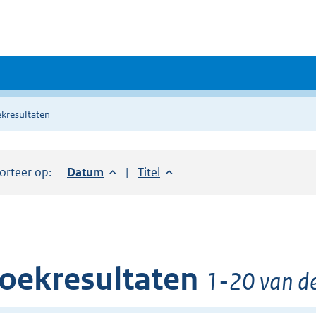
kresultaten
orteer op:
Sorteer op:
Datum
aflopend
Sorteer op:
Titel
oplopend
oekresultaten
1-20 van de