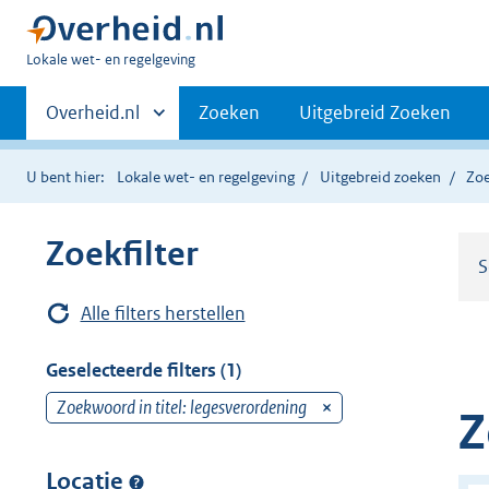
U
Lokale wet- en regelgeving
bent
Primaire
hier:
Andere
Overheid.nl
Zoeken
Uitgebreid Zoeken
sites
navigatie
binnen
U bent hier:
Lokale wet- en regelgeving
Uitgebreid zoeken
Zoe
Zoekfilter
S
Alle filters herstellen
Geselecteerde filters (1)
Zoekwoord in titel: legesverordening
v
Z
e
r
Locatie