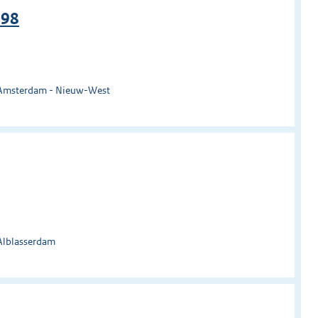
998
 Amsterdam - Nieuw-West
Alblasserdam