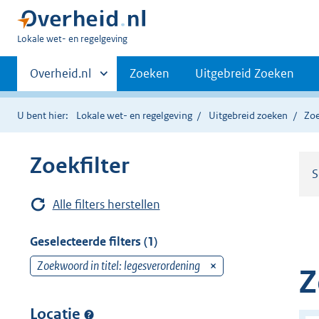
U
Lokale wet- en regelgeving
bent
Primaire
hier:
Andere
Overheid.nl
Zoeken
Uitgebreid Zoeken
sites
navigatie
binnen
U bent hier:
Lokale wet- en regelgeving
Uitgebreid zoeken
Zoe
Zoekfilter
S
Alle filters herstellen
Geselecteerde filters (1)
Zoekwoord in titel: legesverordening
v
Z
e
r
Locatie