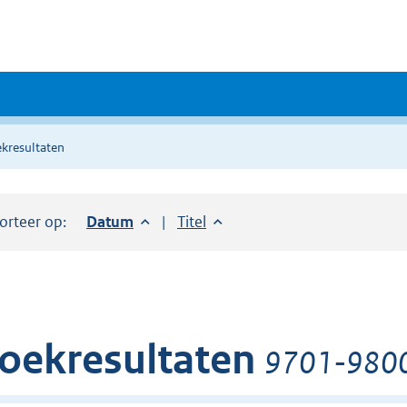
kresultaten
orteer op:
Sorteer op:
Datum
aflopend
Sorteer op:
Titel
oplopend
oekresultaten
9701-9800 