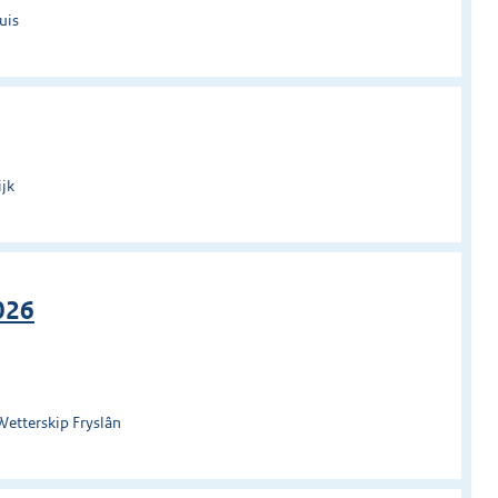
uis
ijk
026
Wetterskip Fryslân