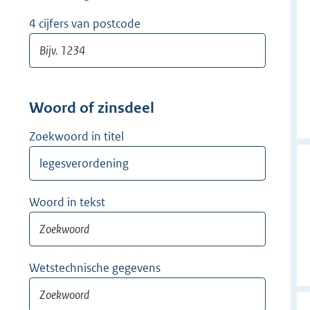
w
i
4 cijfers van postcode
j
d
e
r
Woord of zinsdeel
Zoekwoord in titel
Woord in tekst
Wetstechnische gegevens