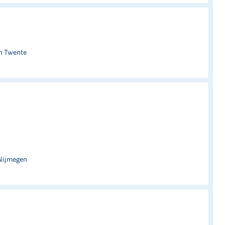
an Twente
 Nijmegen