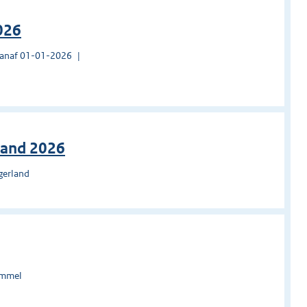
026
vanaf 01-01-2026
land 2026
gerland
ommel