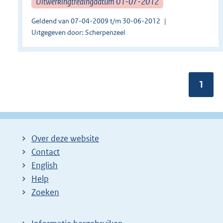
Uitwerkingtredingdatum 01-07-2012
Geldend van 07-04-2009 t/m 30-06-2012
Uitgegeven door: Scherpenzeel
Pagin
1
Over deze website
Contact
English
Help
Zoeken