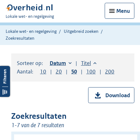
Menu
U
Lokale wet- en regelgeving
bent
hier:
Lokale wet- en regelgeving
Uitgebreid zoeken
Zoekresultaten
Sorteer op:
Sorteer op:
Datum
oplopend
Sorteer op:
Titel
oplopend
Aantal:
Toon
10
resultaten per pagina
Toon
20
resultaten per pagina
Toon
50
resultaten per pagina
Toon
100
resultaten per pag
Toon
200
resultaten
Download
Zoekresultaten
1-7 van de 7 resultaten