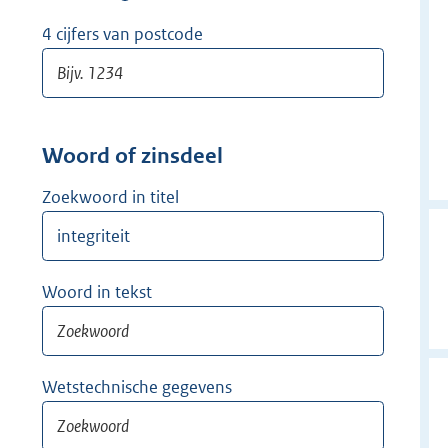
w
i
4 cijfers van postcode
j
d
e
r
Woord of zinsdeel
Zoekwoord in titel
Woord in tekst
Wetstechnische gegevens