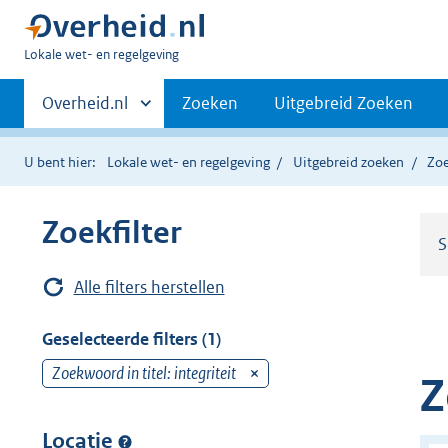
U
Lokale wet- en regelgeving
bent
Primaire
hier:
Andere
Overheid.nl
Zoeken
Uitgebreid Zoeken
sites
navigatie
binnen
U bent hier:
Lokale wet- en regelgeving
Uitgebreid zoeken
Zoe
Zoekfilter
S
Alle filters herstellen
Geselecteerde filters (1)
Zoekwoord in titel: integriteit
v
Z
e
r
Locatie