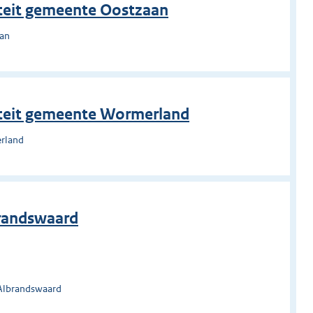
iteit gemeente Oostzaan
aan
iteit gemeente Wormerland
erland
brandswaard
 Albrandswaard