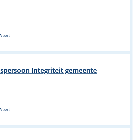
Weert
nspersoon Integriteit gemeente
Weert