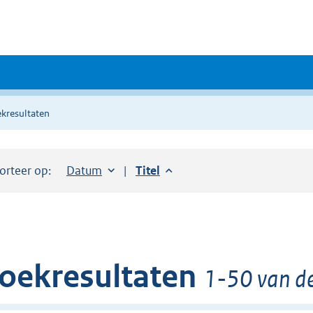
kresultaten
orteer op:
Sorteer op:
Datum
aflopend
Sorteer op:
Titel
aflopend
oekresultaten
1-50 van de