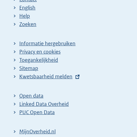
a
a
n
English
:
:
d
Help
e
Zoeken
p
a
Informatie hergebruiken
g
Privacy en cookies
i
Toegankelijkheid
n
Sitemap
E
Kwetsbaarheid melden
a
x
z
t
o
Open data
e
Linked Data Overheid
e
r
PUC Open Data
k
n
r
e
MijnOverheid.nl
e
l