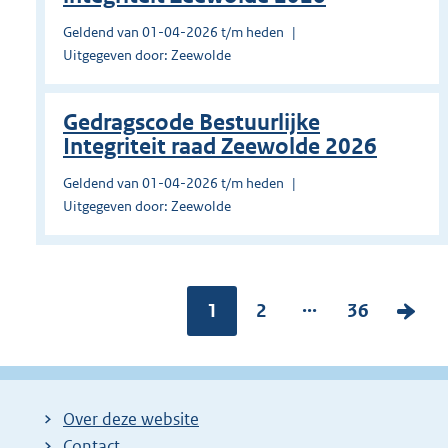
Geldend van 01-04-2026 t/m heden
Uitgegeven door: Zeewolde
Gedragscode Bestuurlijke
Integriteit raad Zeewolde 2026
Geldend van 01-04-2026 t/m heden
Uitgegeven door: Zeewolde
...
Pagina:
1
P
2
P
36
V
a
a
o
g
g
l
i
i
g
Over deze website
n
n
e
Contact