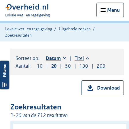
Menu
U
Lokale wet- en regelgeving
bent
hier:
Lokale wet- en regelgeving
Uitgebreid zoeken
Zoekresultaten
Sorteer op:
Sorteer op:
Datum
oplopend
Sorteer op:
Titel
oplopend
Aantal:
Toon
10
resultaten per pagina
Toon
20
resultaten per pagina
Toon
50
resultaten per pagina
Toon
100
resultaten per pag
Toon
200
resultaten
Download
Zoekresultaten
1-20 van de 712 resultaten