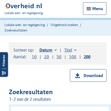
Menu
U
Lokale wet- en regelgeving
bent
hier:
Lokale wet- en regelgeving
Uitgebreid zoeken
Zoekresultaten
Sorteer op:
Sorteer op:
Datum
oplopend
Sorteer op:
Titel
oplopend
Aantal:
Toon
10
resultaten per pagina
Toon
20
resultaten per pagina
Toon
50
resultaten per pagina
Toon
100
resultaten per pag
Toon
200
resultaten
Download
Zoekresultaten
1-2 van de 2 resultaten