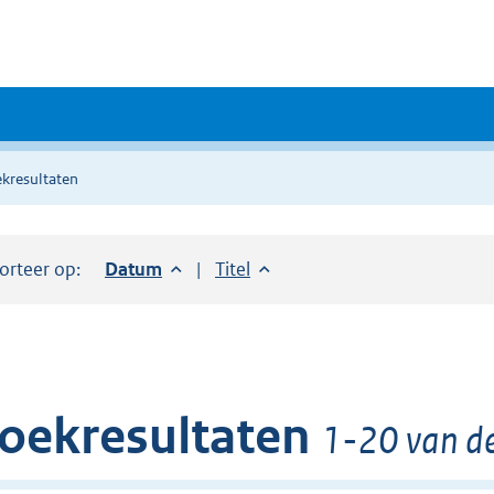
kresultaten
orteer op:
Sorteer op:
Datum
aflopend
Sorteer op:
Titel
oplopend
oekresultaten
1-20 van de