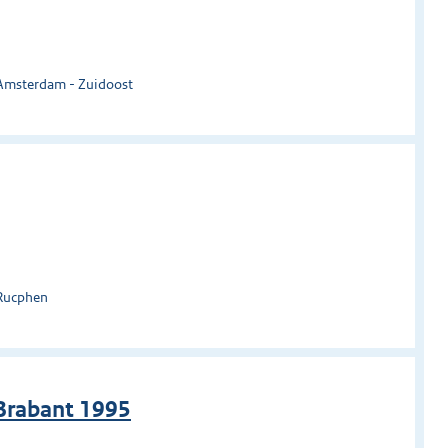
 Amsterdam - Zuidoost
 Rucphen
Brabant 1995