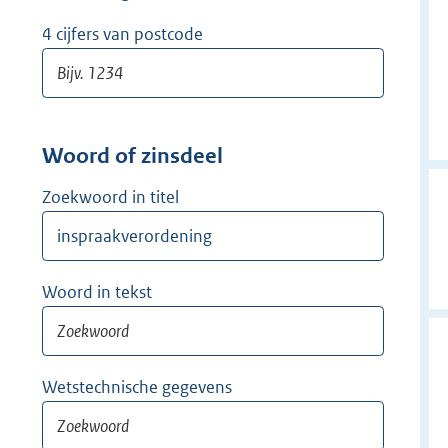
w
i
4 cijfers van postcode
j
d
e
r
Woord of zinsdeel
Zoekwoord in titel
Woord in tekst
Wetstechnische gegevens