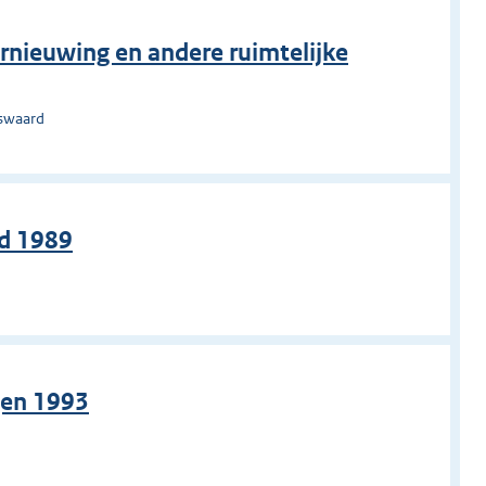
rnieuwing en andere ruimtelijke
nswaard
nd 1989
n
gen 1993