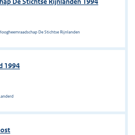
ap De Stichtse Rijnlanden 1994
 Hoogheemraadschap De Stichtse Rijnlanden
d 1994
Landerd
oost