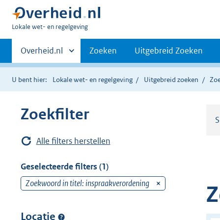
U
Lokale wet- en regelgeving
bent
Primaire
hier:
Andere
Overheid.nl
Zoeken
Uitgebreid Zoeken
sites
navigatie
binnen
U bent hier:
Lokale wet- en regelgeving
Uitgebreid zoeken
Zoe
Zoekfilter
S
Alle filters herstellen
Geselecteerde filters (1)
Zoekwoord in titel: inspraakverordening
v
Z
e
r
Locatie